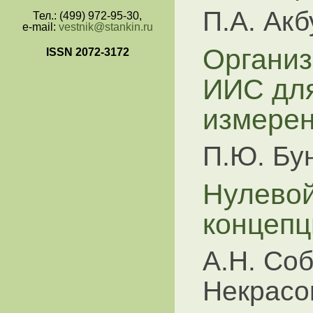
П.А. Акб
Тел.: (499) 972-95-30,
e-mail:
vestnik@stankin.ru
Организ
ISSN 2072-3172
ИИС дл
измере
П.Ю. Бун
Нулевой
концепц
А.Н. Соб
Некрасо