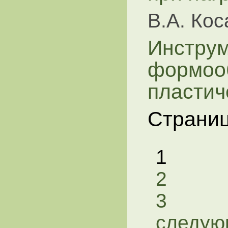
В.А. Ко
Инструм
формоо
пласти
Страни
1
2
3
следую