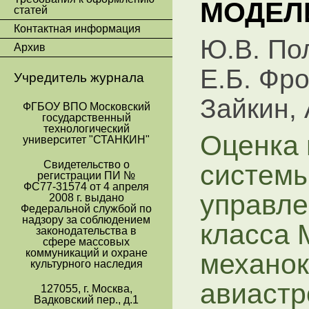
МОДЕЛ
статей
Контактная информация
Ю.В. Пол
Архив
Е.Б. Фро
Учредитель журнала
Зайкин, 
ФГБОУ ВПО Московский
государственный
технологический
Оценка 
университет "СТАНКИН"
системы
Свидетельство о
регистрации ПИ №
ФС77-31574 от 4 апреля
управле
2008 г. выдано
Федеральной службой по
надзору за соблюдением
класса 
законодательства в
сфере массовых
коммуникаций и охране
механок
культурного наследия
авиастр
127055, г. Москва,
Вадковский пер., д.1