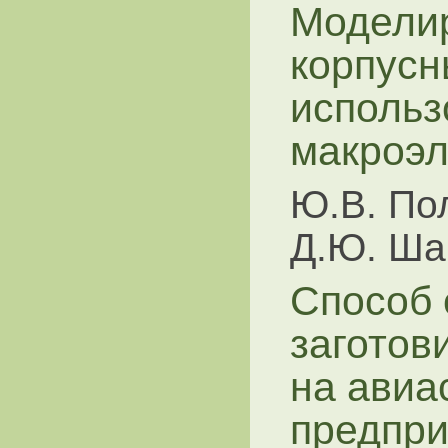
Моделир
корпусн
использ
макроэ
Ю.В. По
Д.Ю. Ша
Способ 
заготов
на авиа
предпри