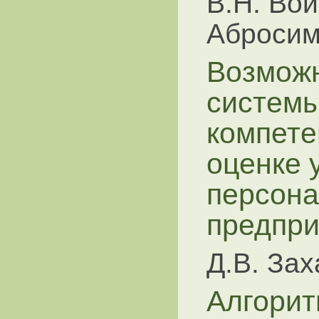
В.Н. Вой
Аброси
Возмож
системы
компете
оценке 
персон
предпри
Д.В. За
Алгорит