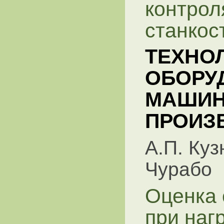
контрол
станкос
ТЕХНО
ОБОРУ
МАШИН
ПРОИЗ
А.П. Куз
Чурабо
Оценка 
при наг