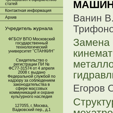
МАШИН
статей
Контактная информация
Ванин В.
Архив
Трифоно
Учредитель журнала
Замена 
ФГБОУ ВПО Московский
государственный
технологический
кинемат
университет "СТАНКИН"
металло
Свидетельство о
регистрации ПИ №
ФС77-31574 от 4 апреля
гидравл
2008 г. выдано
Федеральной службой по
надзору за соблюдением
законодательства в
Егоров О
сфере массовых
коммуникаций и охране
культурного наследия
Структу
127055, г. Москва,
мехатро
Вадковский пер., д.1