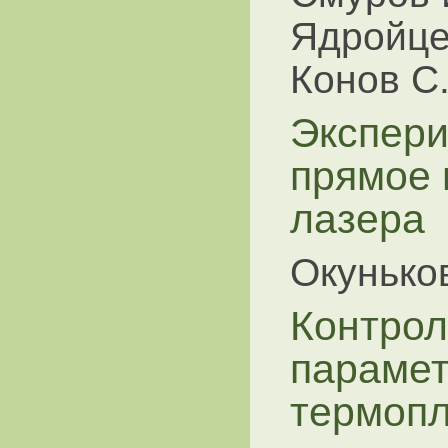
Ядройцев
Конов С.
Экспери
прямое 
лазера
Окуньков
Контрол
парамет
термопл