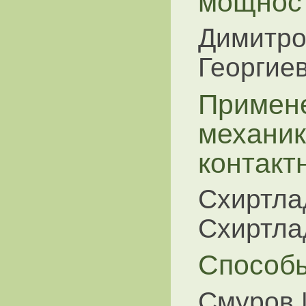
мощнос
Димитров
Георгиев
Примене
механик
контакт
Схиртлад
Схиртла
Способы
Смуров 