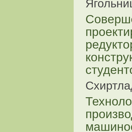
Ягольни
Соверш
проекти
редукто
констру
студент
Схиртлад
Техноло
произво
машино