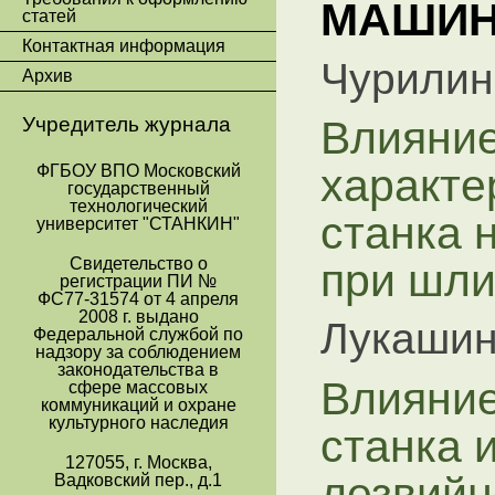
МАШИН
статей
Контактная информация
Чурилин
Архив
Влияние
Учредитель журнала
характе
ФГБОУ ВПО Московский
государственный
технологический
станка 
университет "СТАНКИН"
при шл
Свидетельство о
регистрации ПИ №
ФС77-31574 от 4 апреля
2008 г. выдано
Лукашин
Федеральной службой по
надзору за соблюдением
законодательства в
Влияние
сфере массовых
коммуникаций и охране
культурного наследия
станка 
127055, г. Москва,
лезвийн
Вадковский пер., д.1