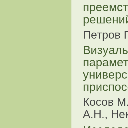
преемст
решени
Петров 
Визуаль
парамет
универс
приспос
Косов М.
А.Н., Не