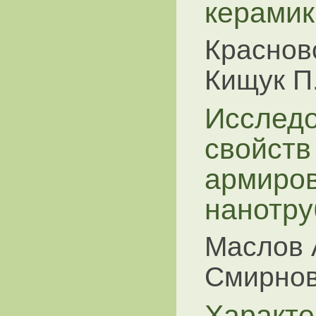
керамик
Красновс
Кищук П
Исследо
свойств
армиро
нанотру
Маслов А
Смирнов
Характе