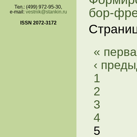
Тел.: (499) 972-95-30,
бор-фр
e-mail:
vestnik@stankin.ru
ISSN 2072-3172
Страни
« перва
‹ пред
1
2
3
4
5