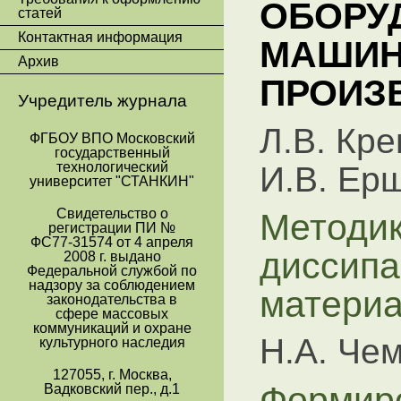
ОБОРУ
статей
Контактная информация
МАШИН
Архив
ПРОИЗ
Учредитель журнала
Л.В. Кре
ФГБОУ ВПО Московский
государственный
технологический
И.В. Ер
университет "СТАНКИН"
Методик
Свидетельство о
регистрации ПИ №
ФС77-31574 от 4 апреля
диссипа
2008 г. выдано
Федеральной службой по
надзору за соблюдением
матери
законодательства в
сфере массовых
коммуникаций и охране
Н.А. Че
культурного наследия
127055, г. Москва,
Формир
Вадковский пер., д.1