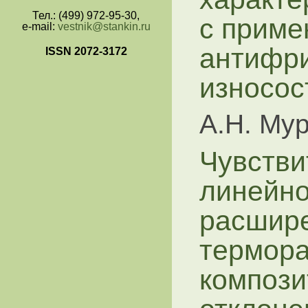
Тел.: (499) 972-95-30,
с прим
e-mail:
vestnik@stankin.ru
антифр
ISSN 2072-3172
износос
А.Н. Му
Чувстви
линейно
расшир
термор
компози