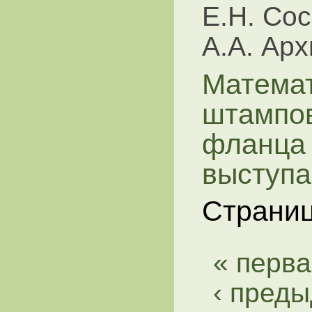
Е.Н. Сос
А.А. Ар
Матема
штампов
фланца
выступа
Страни
« перва
‹ пред