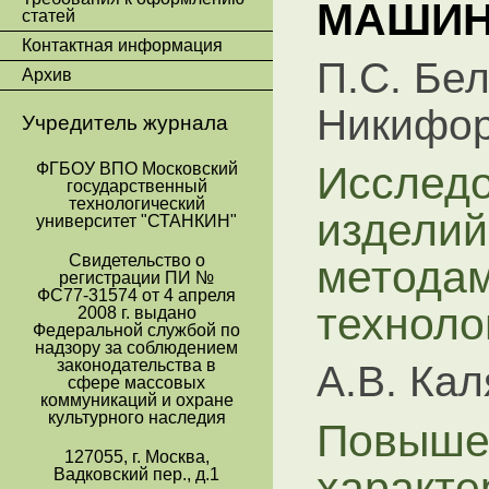
МАШИН
статей
Контактная информация
П.С. Бел
Архив
Никифо
Учредитель журнала
Исследо
ФГБОУ ВПО Московский
государственный
технологический
изделий
университет "СТАНКИН"
метода
Свидетельство о
регистрации ПИ №
ФС77-31574 от 4 апреля
техноло
2008 г. выдано
Федеральной службой по
надзору за соблюдением
законодательства в
А.В. Ка
сфере массовых
коммуникаций и охране
культурного наследия
Повыше
127055, г. Москва,
характе
Вадковский пер., д.1