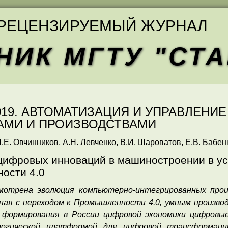
РЕЦЕНЗИРУЕМЫЙ ЖУРНАЛ
НИК МГТУ "СТ
 2019. АВТОМАТИЗАЦИЯ И УПРАВЛЕН
АМИ И ПРОИЗВОДСТВАМИ
.Е. Овчинников, А.Н. Левченко, В.И. Шароватов, Е.В. Бабен
цифровых инноваций в машиностроении в у
ости 4.0
мотрена эволюция компьютерно-интегрированных прои
нная с переходом к Промышленности 4.0, умным произв
х формирования в России цифровой экономики цифров
логической платформой для цифровой трансформац