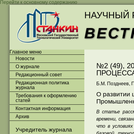
Перейти к основному содержанию
НАУЧНЫЙ 
ВЕСТ
Главное меню
Новости
№2 (49),
О журнале
ПРОЦЕСС
Редакционный совет
Редакционная политика
Б.М. Позднеев, П
журнала
О развитии 
Требования к оформлению
статей
Промышленн
Контактная информация
В статье расс
Архив
времени, связа
что в условия
Учредитель журнала
базовой техно