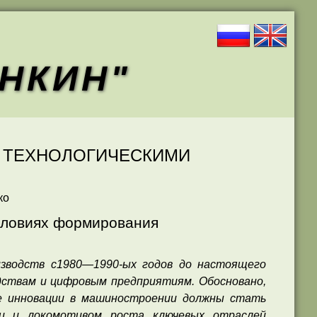
АНКИН"
ИЕ ТЕХНОЛОГИЧЕСКИМИ
ко
словиях формирования
зводств с1980—1990-ых годов до настоящего
одствам и цифровым предприятиям. Обосновано,
ые инновации в машиностроении должны стать
ии и локомотивом роста ключевых отраслей