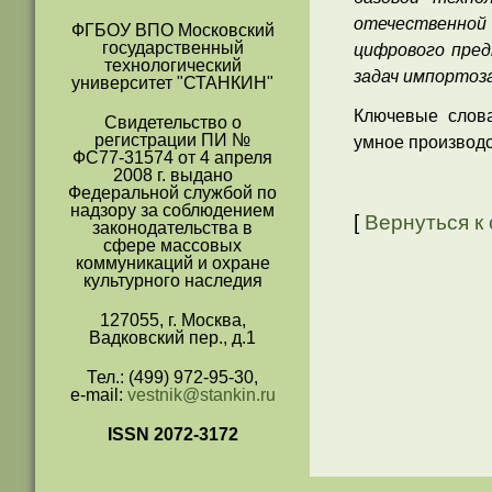
отечественно
ФГБОУ ВПО Московский
государственный
цифрового пред
технологический
задач импортоз
университет "СТАНКИН"
Ключевые слова
Свидетельство о
регистрации ПИ №
умное производс
ФС77-31574 от 4 апреля
2008 г. выдано
Федеральной службой по
надзору за соблюдением
[
Вернуться к
законодательства в
сфере массовых
коммуникаций и охране
культурного наследия
127055, г. Москва,
Вадковский пер., д.1
Тел.: (499) 972-95-30,
e-mail:
vestnik@stankin.ru
ISSN 2072-3172