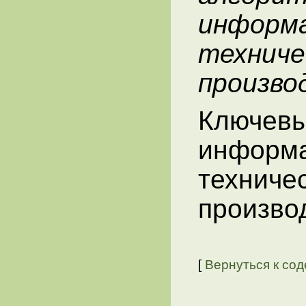
инфор
техни
произво
Ключе
информа
техни
произво
[
Вернуться к со