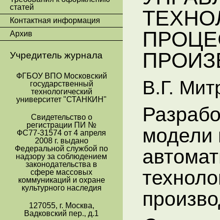
статей
ТЕХНО
Контактная информация
ПРОЦЕ
Архив
ПРОИЗ
Учредитель журнала
ФГБОУ ВПО Московский
В.Г. Мит
государственный
технологический
университет "СТАНКИН"
Разраб
Свидетельство о
регистрации ПИ №
модели 
ФС77-31574 от 4 апреля
2008 г. выдано
Федеральной службой по
автомат
надзору за соблюдением
законодательства в
техноло
сфере массовых
коммуникаций и охране
культурного наследия
произво
127055, г. Москва,
Вадковский пер., д.1