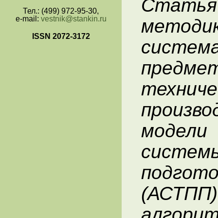
Статья
Тел.: (499) 972-95-30,
e-mail:
vestnik@stankin.ru
метод
ISSN 2072-3172
систем
пред
техни
произво
модели
систе
подго
(АСТПП
алгор