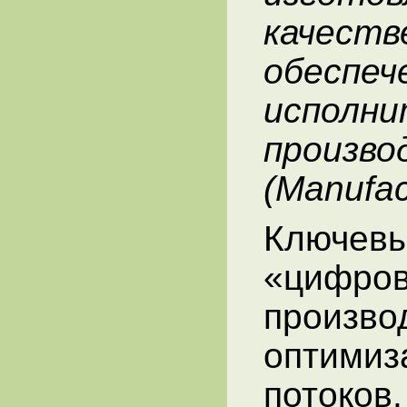
качеств
обес
исполн
произв
(Manufac
Ключевы
«циф
произво
оптим
потоков.