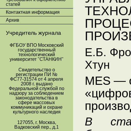
статей
ТЕХНО
Контактная информация
ПРОЦЕ
Архив
ПРОИЗ
Учредитель журнала
ФГБОУ ВПО Московский
Е.Б. Фро
государственный
технологический
университет "СТАНКИН"
Хтун
Свидетельство о
регистрации ПИ №
MES — о
ФС77-31574 от 4 апреля
2008 г. выдано
Федеральной службой по
«цифров
надзору за соблюдением
законодательства в
произво
сфере массовых
коммуникаций и охране
культурного наследия
В ста
127055, г. Москва,
Вадковский пер., д.1