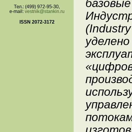
базо
Тел.: (499) 972-95-30,
e-mail:
vestnik@stankin.ru
Индуст
ISSN 2072-3172
(Indust
уделе
экспл
«циф
произв
использ
управ
потокам
изгото