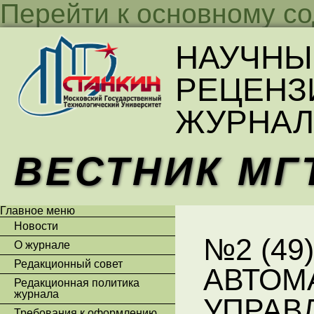
Перейти к основному с
НАУЧНЫ
РЕЦЕНЗ
ЖУРНАЛ
ВЕСТНИК МГ
Главное меню
Новости
№2 (49)
О журнале
Редакционный совет
АВТОМ
Редакционная политика
журнала
УПРАВ
Требования к оформлению